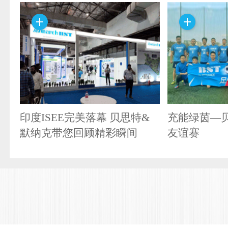
印度ISEE完美落幕 贝思特&
充能绿茵—
默纳克带您回顾精彩瞬间
友谊赛