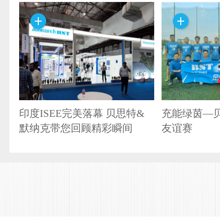
印度ISEE完美落幕 贝思特&
充能绿茵—
默纳克带您回顾精彩瞬间
友谊赛