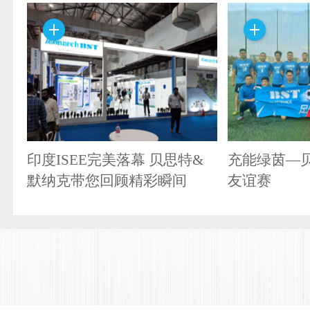
印度ISEE完美落幕 贝思特&
充能绿茵—
默纳克带您回顾精彩瞬间
友谊赛