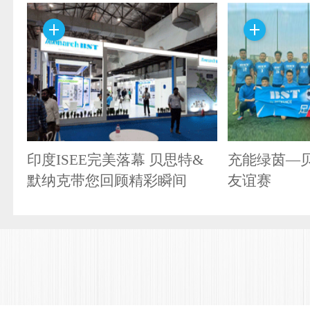
印度ISEE完美落幕 贝思特&
充能绿茵—
默纳克带您回顾精彩瞬间
友谊赛