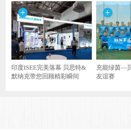
印度ISEE完美落幕 贝思特&
充能绿茵—
默纳克带您回顾精彩瞬间
友谊赛